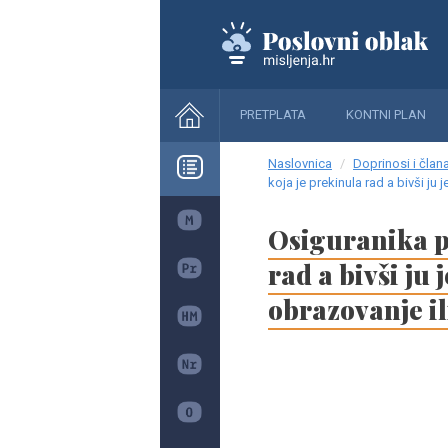
PRETPLATA
KONTNI PLAN
Naslovnica
Doprinosi i člana
koja je prekinula rad a bivši ju
Osiguranika p
rad a bivši ju
obrazovanje il