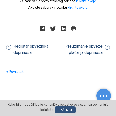
Za zasnivanje pretplatničkog odnosa
kliknite ovdje
.
Ako ste zaboravili lozinku
kliknite ovdje
.
Registar obveznika
Preuzimanje obveze
doprinosa
plaćanja doprinosa
« Povratak
Kako bi omogućili bolje korisničko iskustvo ova stranica pohranjuje
© POSLOVNI OBLAK Sva prava pridržana
kolačiće.
SLAŽEM SE