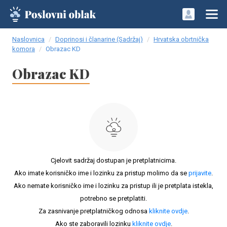
Naslovnica
Doprinosi i članarine (Sadržaj)
Hrvatska obrtnička
komora
Obrazac KD
Obrazac KD
Cjelovit sadržaj dostupan je pretplatnicima.
Ako imate korisničko ime i lozinku za pristup molimo da se
prijavite
.
Ako nemate korisničko ime i lozinku za pristup ili je pretplata istekla,
potrebno se pretplatiti.
Za zasnivanje pretplatničkog odnosa
kliknite ovdje
.
Ako ste zaboravili lozinku
kliknite ovdje
.