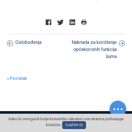
Oslobođenja
Naknada za korištenje
općekorisnih funkcija
šuma
« Povratak
© POSLOVNI OBLAK Sva prava pridržana
Kako bi omogućili bolje korisničko iskustvo ova stranica pohranjuje
kolačiće.
SLAŽEM SE