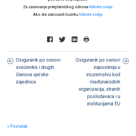
Za zasnivanje pretplatničkog odnosa
kliknite ovdje
.
Ako ste zaboravili lozinku
kliknite ovdje
.
Osiguranik po osnovi
Osiguranik po osnovi
svećenika i drugih
zaposlenja u
članova vjerske
inozemstvu kod
zajednice
međunarodnih
organizacija, stranih
poslodavaca i u
institucijama EU
« Povratak