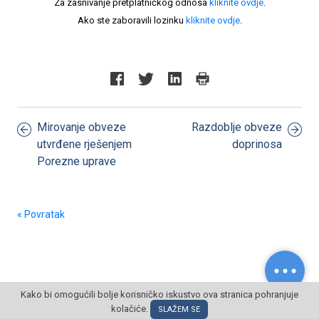
Za zasnivanje pretplatničkog odnosa
kliknite ovdje
.
Ako ste zaboravili lozinku
kliknite ovdje
.
Mirovanje obveze
Razdoblje obveze
utvrđene rješenjem
doprinosa
Porezne uprave
« Povratak
Kako bi omogućili bolje korisničko iskustvo ova stranica pohranjuje
kolačiće.
© POSLOVNI OBLAK Sva prava pridržana
SLAŽEM SE