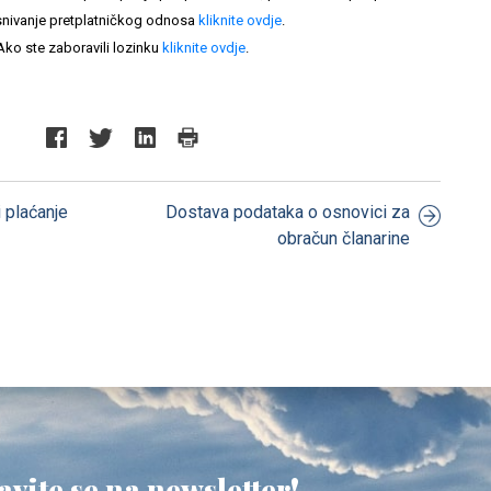
nivanje pretplatničkog odnosa
kliknite ovdje
.
Ako ste zaboravili lozinku
kliknite ovdje
.
 plaćanje
Dostava podataka o osnovici za
obračun članarine
avite se na newsletter!