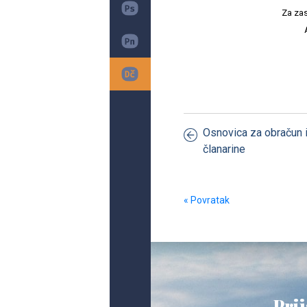
Za zas
Osnovica za obračun i
članarine
« Povratak
Prij