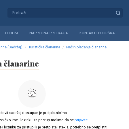
FORUM
NAPREDNA PRETRAGA
KONTAKT I PODRŠKA
rine (Sadržaj)
Turistička članarina
Način plaćanja članarine
a članarine
elovit sadržaj dostupan je pretplatnicima.
sničko ime i lozinku za pristup molimo da se
prijavite
.
lozinku za pristup ili je pretplata istekla, potrebno se pretplatiti.