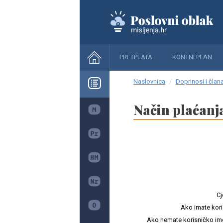
PRETPLATA
KONTNI PLAN
Naslovnica
Doprinosi i člana
Način plaćanj
Cj
Ako imate kori
Ako nemate korisničko ime i 