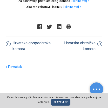
Za zasnivanje pretplatničkog odnosa
kliknite ovdje
.
Ako ste zaboravili lozinku
kliknite ovdje
.
Hrvatska gospodarska
Hrvatska obrtnička
komora
komora
« Povratak
Kako bi omogućili bolje korisničko iskustvo ova stranica pohranjuje
© POSLOVNI OBLAK Sva prava pridržana
kolačiće.
SLAŽEM SE