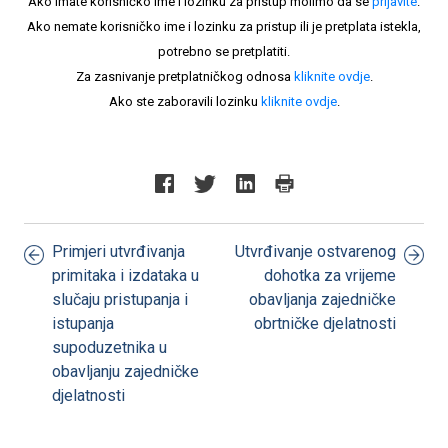
Ako imate korisničko ime i lozinku za pristup molimo da se
prijavite
.
Ako nemate korisničko ime i lozinku za pristup ili je pretplata istekla,
potrebno se pretplatiti.
Za zasnivanje pretplatničkog odnosa
kliknite ovdje
.
Ako ste zaboravili lozinku
kliknite ovdje
.
Primjeri utvrđivanja
Utvrđivanje ostvarenog
primitaka i izdataka u
dohotka za vrijeme
slučaju pristupanja i
obavljanja zajedničke
istupanja
obrtničke djelatnosti
supoduzetnika u
obavljanju zajedničke
djelatnosti