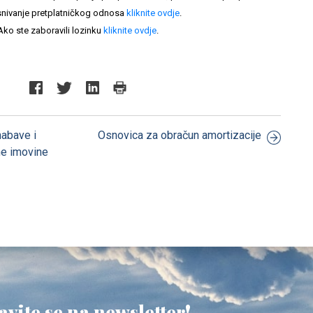
nivanje pretplatničkog odnosa
kliknite ovdje
.
Ako ste zaboravili lozinku
kliknite ovdje
.
nabave i
Osnovica za obračun amortizacije
ne imovine
avite se na newsletter!