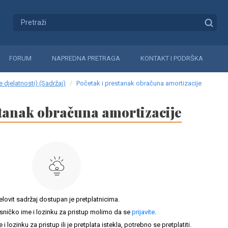
FORUM
NAPREDNA PRETRAGA
KONTAKT I PODRŠKA
 djelatnosti) (Sadržaj)
Početak i prestanak obračuna amortizacije
stanak obračuna amortizacije
elovit sadržaj dostupan je pretplatnicima.
sničko ime i lozinku za pristup molimo da se
prijavite
.
lozinku za pristup ili je pretplata istekla, potrebno se pretplatiti.