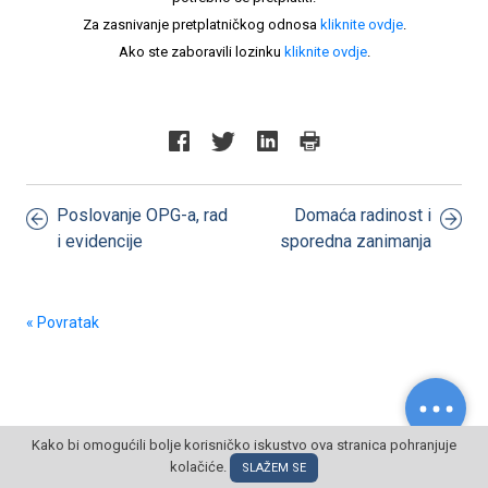
Za zasnivanje pretplatničkog odnosa
kliknite ovdje
.
Ako ste zaboravili lozinku
kliknite ovdje
.
Poslovanje OPG-a, rad
Domaća radinost i
i evidencije
sporedna zanimanja
« Povratak
Kako bi omogućili bolje korisničko iskustvo ova stranica pohranjuje
kolačiće.
© POSLOVNI OBLAK Sva prava pridržana
SLAŽEM SE