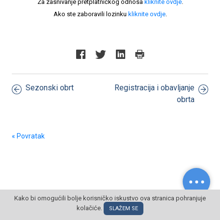
Za zasnivanje pretplatničkog odnosa
kliknite ovdje
.
Ako ste zaboravili lozinku
kliknite ovdje
.
Sezonski obrt
Registracija i obavljanje
obrta
« Povratak
Kako bi omogućili bolje korisničko iskustvo ova stranica pohranjuje
© POSLOVNI OBLAK Sva prava pridržana
kolačiće.
SLAŽEM SE