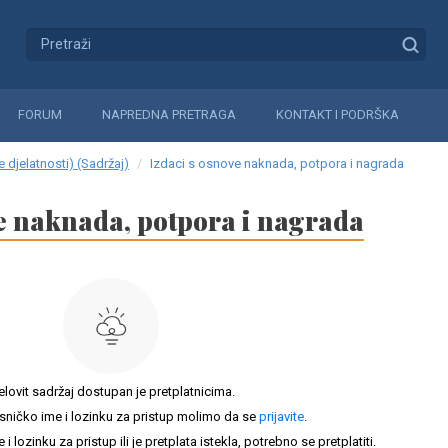
FORUM
NAPREDNA PRETRAGA
KONTAKT I PODRŠKA
 djelatnosti) (Sadržaj)
Izdaci s osnove naknada, potpora i nagrada
ve naknada, potpora i nagrada
elovit sadržaj dostupan je pretplatnicima.
sničko ime i lozinku za pristup molimo da se
prijavite
.
lozinku za pristup ili je pretplata istekla, potrebno se pretplatiti.