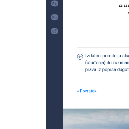
Za zas
Izdatci i primitci u sl
(otuđenja) ili izuzimanj
prava iz popisa dugot
« Povratak