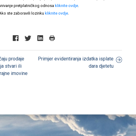
nivanje pretplatničkog odnosa
kliknite ovdje
.
Ako ste zaboravili lozinku
kliknite ovdje
.
učaju prodaje
Primjer evidentiranja izdatka isplate
a stvari ili
dara djetetu
rajne imovine