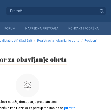
FORUM
NAPREDNA PRETRAGA
KONTAKT I PODRŠKA
 djelatnosti) (Sadržaj)
Registracija i obavljanje obrta
Poslovni
or za obavljanje obrta
elovit sadržaj dostupan je pretplatnicima.
sničko ime i lozinku za pristup molimo da se
prijavite
.