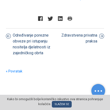
Određivanje porezne
Zdravstvena privatna
obveze pri istupanju
praksa
nositelja djelatnosti iz
zajedničkog obrta
« Povratak
Kako bi omogućili bolje korisničko iskustvo ova stranica pohranjuje
kolačiće.
© POSLOVNI OBLAK Sva prava pridržana
SLAŽEM SE