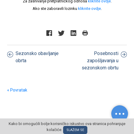
Za zasnivanje pretplatničkog odnosa
kliknite ovdje
.
Ako ste zaboravili lozinku
kliknite ovdje
.
Sezonsko obavljanje
Posebnosti
obrta
zapošljavanja u
sezonskom obrtu
« Povratak
Kako bi omogućili bolje korisničko iskustvo ova stranica pohranjuje
kolačiće.
© POSLOVNI OBLAK Sva prava pridržana
SLAŽEM SE