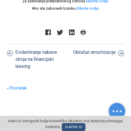
Za zasnivanje pretplatničkog odnosa
kliknite ovdje
.
Ako ste zaboravili lozinku
kliknite ovdje
.
Evidentiranje nabave
Obračun amortizacije
stroja na financijski
leasing
« Povratak
Kako bi omogućili bolje korisničko iskustvo ova stranica pohranjuje
kolačiće.
© POSLOVNI OBLAK Sva prava pridržana
SLAŽEM SE