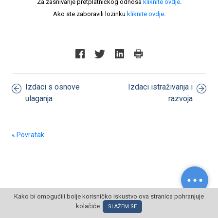
Za zasnivanje pretplatničkog odnosa
kliknite ovdje
.
Ako ste zaboravili lozinku
kliknite ovdje
.
Izdaci s osnove
Izdaci istraživanja i
ulaganja
razvoja
« Povratak
Kako bi omogućili bolje korisničko iskustvo ova stranica pohranjuje
© POSLOVNI OBLAK Sva prava pridržana
kolačiće.
SLAŽEM SE