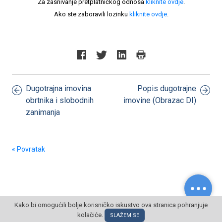
Za zasnivanje pretplatničkog odnosa
kliknite ovdje
.
Ako ste zaboravili lozinku
kliknite ovdje
.
Dugotrajna imovina
Popis dugotrajne
obrtnika i slobodnih
imovine (Obrazac DI)
zanimanja
« Povratak
Kako bi omogućili bolje korisničko iskustvo ova stranica pohranjuje
kolačiće.
© POSLOVNI OBLAK Sva prava pridržana
SLAŽEM SE