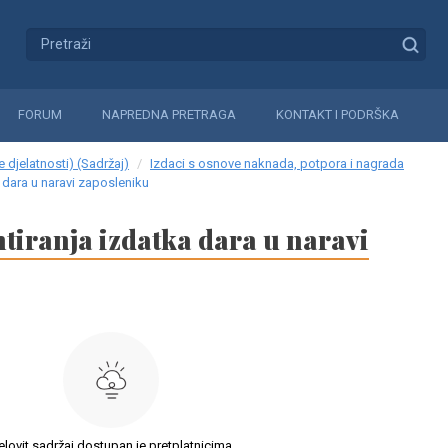
FORUM
NAPREDNA PRETRAGA
KONTAKT I PODRŠKA
 djelatnosti) (Sadržaj)
Izdaci s osnove naknada, potpora i nagrada
a dara u naravi zaposleniku
tiranja izdatka dara u naravi
elovit sadržaj dostupan je pretplatnicima.