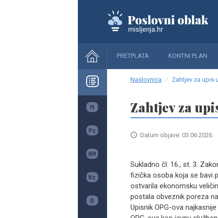
PRETPLATA
KONTNI PLAN
Naslovnica
Zahtjev za upis
Zahtjev za up
Datum objave: 03.06.2026.
Sukladno čl. 16., st. 3. Za
fizička osoba koja se bavi 
ostvarila ekonomsku veličin
postala obveznik poreza na 
Upisnik OPG-ova najkasnije 