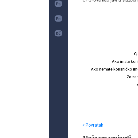
OPG-ova kao javnu službenu
Cj
Ako imate kori
Ako nemate korisničko ime i 
Za zas
« Povratak
Može vas zanimati