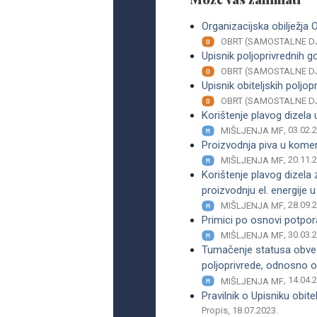
Organizacijska obilježja
OBRT (SAMOSTALNE D
Upisnik poljoprivrednih 
OBRT (SAMOSTALNE D
Upisnik obiteljskih poljo
OBRT (SAMOSTALNE D
Korištenje plavog dizela
, 03.02.
MIŠLJENJA MF
Proizvodnja piva u komer
, 20.11.
MIŠLJENJA MF
Korištenje plavog dizela 
proizvodnju el. energije 
, 28.09.
MIŠLJENJA MF
Primici po osnovi potpor
, 30.03.
MIŠLJENJA MF
Tumačenje statusa obvez
poljoprivrede, odnosno o
, 14.04.
MIŠLJENJA MF
Pravilnik o Upisniku obit
Propis, 18.07.2023.