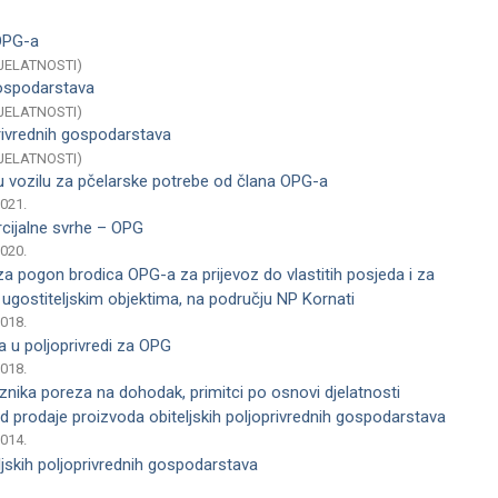
 OPG-a
JELATNOSTI)
gospodarstava
JELATNOSTI)
privrednih gospodarstava
JELATNOSTI)
 u vozilu za pčelarske potrebe od člana OPG-a
2021.
cijalne svrhe – OPG
2020.
za pogon brodica OPG-a za prijevoz do vlastitih posjeda i za
u ugostiteljskim objektima, na području NP Kornati
2018.
a u poljoprivredi za OPG
2018.
nika poreza na dohodak, primitci po osnovi djelatnosti
d prodaje proizvoda obiteljskih poljoprivrednih gospodarstava
2014.
eljskih poljoprivrednih gospodarstava