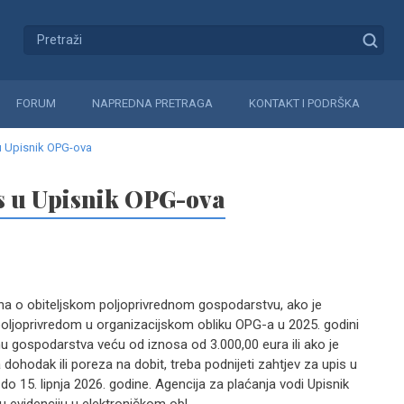
FORUM
NAPREDNA PRETRAGA
KONTAKT I PODRŠKA
 u Upisnik OPG-ova
is u Upisnik OPG-ova
kona o obiteljskom poljoprivrednom gospodarstvu, ako je
poljoprivredom u organizacijskom obliku OPG-a u 2025. godini
u gospodarstva veću od iznosa od 3.000,00 eura ili ako je
dohodak ili poreza na dobit, treba podnijeti zahtjev za upis u
do 15. lipnja 2026. godine. Agencija za plaćanja vodi Upisnik