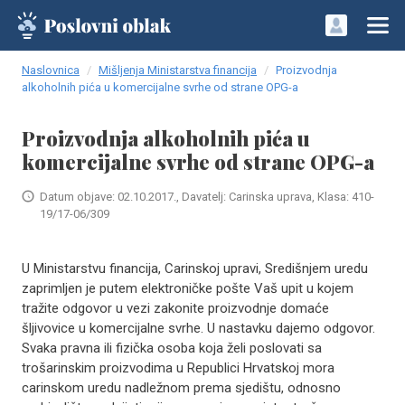
Naslovnica
Mišljenja Ministarstva financija
Proizvodnja
alkoholnih pića u komercijalne svrhe od strane OPG-a
Proizvodnja alkoholnih pića u
komercijalne svrhe od strane OPG-a
Datum objave: 02.10.2017., Davatelj: Carinska uprava, Klasa: 410-
19/17-06/309
U Ministarstvu financija, Carinskoj upravi, Središnjem uredu
zaprimljen je putem elektroničke pošte Vaš upit u kojem
tražite odgovor u vezi zakonite proizvodnje domaće
šljivovice u komercijalne svrhe. U nastavku dajemo odgovor.
Svaka pravna ili fizička osoba koja želi poslovati sa
trošarinskim proizvodima u Republici Hrvatskoj mora
carinskom uredu nadležnom prema sjedištu, odnosno