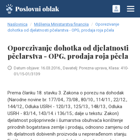
Naslovnica
Mišljenja Ministarstva financija
Oporezivanje
dohotka od djelatnosti pčelarstva - OPG, prodaja roja pčela
Oporezivanje dohotka od djelatnosti
pčelarstva - OPG, prodaja roja pčela
Datum objave: 16.03.2016., Davatelj: Porezna uprava, Klasa: 410-
01/15-01/3139
Prema članku 18. stavku 3. Zakona o porezu na dohodak
(Narodne novine br. 177/04., 73/08., 80/10., 114/11., 22/12.,
144/12., Odluka USRH - 120/13., 125/13., 148/13., Odluka
USRH - 83/14., 143/14. i 136/15.; dalje u tekstu: Zakon)
djelatnost poljoprivrede i šumarstva obuhvaća korištenje
prirodnih bogatstava zemlje i prodaju, odnosno zamjenu od
tih djelatnosti dobivenih proizvoda u neprerađenom stanju.