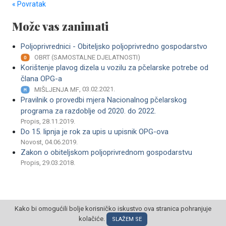
« Povratak
Može vas zanimati
Poljoprivrednici - Obiteljsko poljoprivredno gospodarstvo
OBRT (SAMOSTALNE DJELATNOSTI)
Korištenje plavog dizela u vozilu za pčelarske potrebe od
člana OPG-a
, 03.02.2021.
MIŠLJENJA MF
Pravilnik o provedbi mjera Nacionalnog pčelarskog
programa za razdoblje od 2020. do 2022.
Propis, 28.11.2019.
Do 15. lipnja je rok za upis u upisnik OPG-ova
Novost, 04.06.2019.
Zakon o obiteljskom poljoprivrednom gospodarstvu
Propis, 29.03.2018.
Kako bi omogućili bolje korisničko iskustvo ova stranica pohranjuje
kolačiće.
SLAŽEM SE
© POSLOVNI OBLAK Sva prava pridržana