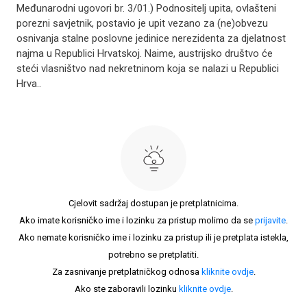
Međunarodni ugovori br. 3/01.) Podnositelj upita, ovlašteni
porezni savjetnik, postavio je upit vezano za (ne)obvezu
osnivanja stalne poslovne jedinice nerezidenta za djelatnost
najma u Republici Hrvatskoj. Naime, austrijsko društvo će
steći vlasništvo nad nekretninom koja se nalazi u Republici
Hrva..
Cjelovit sadržaj dostupan je pretplatnicima.
Ako imate korisničko ime i lozinku za pristup molimo da se
prijavite
.
Ako nemate korisničko ime i lozinku za pristup ili je pretplata istekla,
potrebno se pretplatiti.
Za zasnivanje pretplatničkog odnosa
kliknite ovdje
.
Ako ste zaboravili lozinku
kliknite ovdje
.