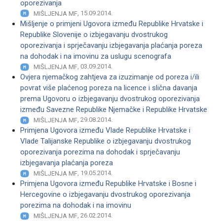
oporezivanja
, 15.09.2014.
MIŠLJENJA MF
Mišljenje o primjeni Ugovora između Republike Hrvatske i
Republike Slovenije o izbjegavanju dvostrukog
oporezivanja i sprječavanju izbjegavanja plaćanja poreza
na dohodak i na imovinu za uslugu scenografa
, 03.09.2014.
MIŠLJENJA MF
Ovjera njemačkog zahtjeva za izuzimanje od poreza i/ili
povrat više plaćenog poreza na licence i slična davanja
prema Ugovoru o izbjegavanju dvostrukog oporezivanja
između Savezne Republike Njemačke i Republike Hrvatske
, 29.08.2014.
MIŠLJENJA MF
Primjena Ugovora između Vlade Republike Hrvatske i
Vlade Talijanske Republike o izbjegavanju dvostrukog
oporezivanja porezima na dohodak i sprječavanju
izbjegavanja plaćanja poreza
, 19.05.2014.
MIŠLJENJA MF
Primjena Ugovora između Republike Hrvatske i Bosne i
Hercegovine o izbjegavanju dvostrukog oporezivanja
porezima na dohodak i na imovinu
, 26.02.2014.
MIŠLJENJA MF