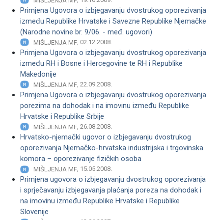
MIŠLJENJA MF
Primjena Ugovora o izbjegavanju dvostrukog oporezivanja
između Republike Hrvatske i Savezne Republike Njemačke
(Narodne novine br. 9/06. - međ. ugovori)
, 02.12.2008.
MIŠLJENJA MF
Primjena Ugovora o izbjegavanju dvostrukog oporezivanja
između RH i Bosne i Hercegovine te RH i Republike
Makedonije
, 22.09.2008.
MIŠLJENJA MF
Primjena Ugovora o izbjegavanju dvostrukog oporezivanja
porezima na dohodak i na imovinu između Republike
Hrvatske i Republike Srbije
, 26.08.2008.
MIŠLJENJA MF
Hrvatsko-njemački ugovor o izbjegavanju dvostrukog
oporezivanja Njemačko-hrvatska industrijska i trgovinska
komora – oporezivanje fizičkih osoba
, 15.05.2008.
MIŠLJENJA MF
Primjena ugovora o izbjegavanju dvostrukog oporezivanja
i sprječavanju izbjegavanja plaćanja poreza na dohodak i
na imovinu između Republike Hrvatske i Republike
Slovenije