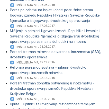
, 26.06.2018.
MIŠLJENJA MF
Porez po odbitku na isplatu dobiti podružnice prema
Ugovoru između Republike Hrvatske i Savezne Republike
Njemačke o izbjegavanju dvostrukog oporezivanja
, 17.08.2017.
MIŠLJENJA MF
Mišljenje o primjeni Ugovora između Republike Hrvatske i
Savezne Republike Njemačke o izbjegavanju dvostrukog
oporezivanja porezima na dohodak i na imovinu
, 21.03.2017.
MIŠLJENJA MF
Porezni tretman mirovine ostvarene u inozemstvu (SAD),
dvostruko oporezivanje
, 19.12.2016.
MIŠLJENJA MF
Reforma poreznog sustava – pitanje: dvostruko
oporezivanje inozemnih mirovina
, 02.12.2016.
MIŠLJENJA MF
Porezni tretman dohotka ostvarenog u inozemstvu -
dvostruko oporezivanje između Republike Hrvatske i
Kraljevine Belgije
, 05.09.2016.
MIŠLJENJA MF
Uputa – upitnici za utvrđivanje rezidentnosti temeljem