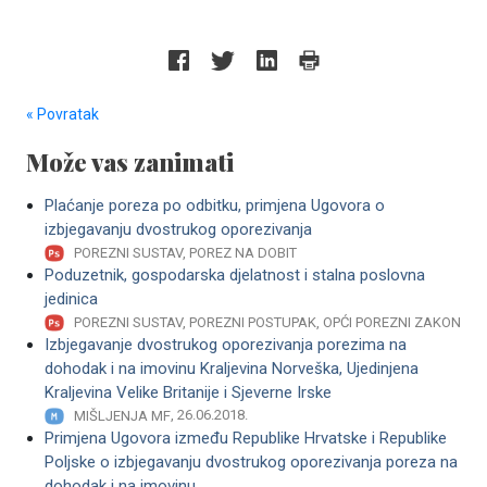
« Povratak
Može vas zanimati
Plaćanje poreza po odbitku, primjena Ugovora o
izbjegavanju dvostrukog oporezivanja
POREZNI SUSTAV, POREZ NA DOBIT
Poduzetnik, gospodarska djelatnost i stalna poslovna
jedinica
POREZNI SUSTAV, POREZNI POSTUPAK, OPĆI POREZNI ZAKON
Izbjegavanje dvostrukog oporezivanja porezima na
dohodak i na imovinu Kraljevina Norveška, Ujedinjena
Kraljevina Velike Britanije i Sjeverne Irske
, 26.06.2018.
MIŠLJENJA MF
Primjena Ugovora između Republike Hrvatske i Republike
Poljske o izbjegavanju dvostrukog oporezivanja poreza na
dohodak i na imovinu