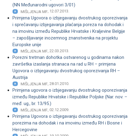
(NN Međunarodni ugovori 3/01)
, 12.07.2013.
MIŠLJENJA MF
Primjena Ugovora o izbjegavanju dvostrukog oporezivanja
i sprečavanju izbjegavanja plaćanja poreza na dohodak i
na imovinu između Republike Hrvatske i Kraljevine Belgije
– zapošljavanje inozemnog znanstvenika na projektu
Europske unije
, 22.03.2013.
MIŠLJENJA MF
Porezni tretman dohotka ostvarenog u godinama nakon
završetka izaslanja stranaca na rad u RH – primjena
Ugovora o izbjegavanju dvostrukog oporezivanja RH –
Austrija
, 28.01.2010.
MIŠLJENJA MF
Primjena ugovora o izbjegavanju dvostrukog oporezivanja
između Republike Hrvatske i Republike Poljske (Nar. nov. –
međ. ug., br. 13/95.)
, 02.12.2009.
MIŠLJENJA MF
Primjena Ugovora o izbjegavanju dvostrukog oporezivanja
porezima na dohodak i na imovinu između RH i Bosne i
Hercegovine
, 19.10.2009.