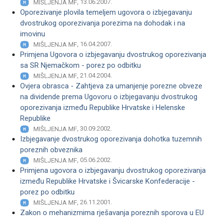
, 13.06.2007.
MIŠLJENJA MF
Oporezivanje plovila temeljem ugovora o izbjegavanju
dvostrukog oporezivanja porezima na dohodak i na
imovinu
, 16.04.2007.
MIŠLJENJA MF
Primjena Ugovora o izbjegavanju dvostrukog oporezivanja
sa SR Njemačkom - porez po odbitku
, 21.04.2004.
MIŠLJENJA MF
Ovjera obrasca - Zahtjeva za umanjenje porezne obveze
na dividende prema Ugovoru o izbjegavanju dvostrukog
oporezivanja između Republike Hrvatske i Helenske
Republike
, 30.09.2002.
MIŠLJENJA MF
Izbjegavanje dvostrukog oporezivanja dohotka tuzemnih
poreznih obveznika
, 05.06.2002.
MIŠLJENJA MF
Primjena ugovora o izbjegavanju dvostrukog oporezivanja
između Republike Hrvatske i Švicarske Konfederacije -
porez po odbitku
, 26.11.2001.
MIŠLJENJA MF
Zakon o mehanizmima rješavanja poreznih sporova u EU