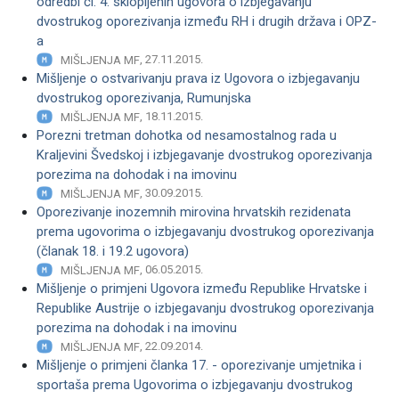
odredbi čl. 4. sklopljenih ugovora o izbjegavanju
dvostrukog oporezivanja između RH i drugih država i OPZ-
a
, 27.11.2015.
MIŠLJENJA MF
Mišljenje o ostvarivanju prava iz Ugovora o izbjegavanju
dvostrukog oporezivanja, Rumunjska
, 18.11.2015.
MIŠLJENJA MF
Porezni tretman dohotka od nesamostalnog rada u
Kraljevini Švedskoj i izbjegavanje dvostrukog oporezivanja
porezima na dohodak i na imovinu
, 30.09.2015.
MIŠLJENJA MF
Oporezivanje inozemnih mirovina hrvatskih rezidenata
prema ugovorima o izbjegavanju dvostrukog oporezivanja
(članak 18. i 19.2 ugovora)
, 06.05.2015.
MIŠLJENJA MF
Mišljenje o primjeni Ugovora između Republike Hrvatske i
Republike Austrije o izbjegavanju dvostrukog oporezivanja
porezima na dohodak i na imovinu
, 22.09.2014.
MIŠLJENJA MF
Mišljenje o primjeni članka 17. - oporezivanje umjetnika i
sportaša prema Ugovorima o izbjegavanju dvostrukog