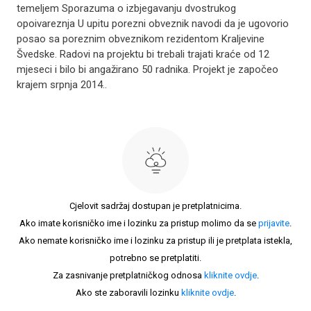
temeljem Sporazuma o izbjegavanju dvostrukog
opoivareznja U upitu porezni obveznik navodi da je ugovorio
posao sa poreznim obveznikom rezidentom Kraljevine
Švedske. Radovi na projektu bi trebali trajati kraće od 12
mjeseci i bilo bi angažirano 50 radnika. Projekt je započeo
krajem srpnja 2014..
Cjelovit sadržaj dostupan je pretplatnicima.
Ako imate korisničko ime i lozinku za pristup molimo da se
prijavite
.
Ako nemate korisničko ime i lozinku za pristup ili je pretplata istekla,
potrebno se pretplatiti.
Za zasnivanje pretplatničkog odnosa
kliknite ovdje
.
Ako ste zaboravili lozinku
kliknite ovdje
.