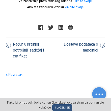
Za zasnivanje pretplatničkog odnosa
kliknite ovdje
.
Ako ste zaboravili lozinku
kliknite ovdje
.
Račun u krajnjoj
Dostava podataka o
potrošnji, sadržaj i
napojnici
cetifikat
« Povratak
Kako bi omogućili bolje korisničko iskustvo ova stranica pohranjuje
kolačiće.
© POSLOVNI OBLAK Sva prava pridržana
SLAŽEM SE