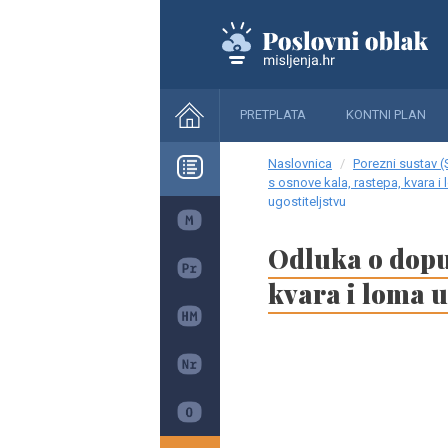
PRETPLATA
KONTNI PLAN
Naslovnica
Porezni sustav (
s osnove kala, rastepa, kvara i
ugostiteljstvu
Odluka o dopuš
kvara i loma u