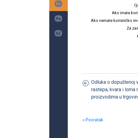
Cj
Ako imate kori
Ako nemate korisničko ime i 
Za zas
Odluka o dopuštenoj vi
rastepa, kvara i loma 
proizvodima u trgovin
« Povratak