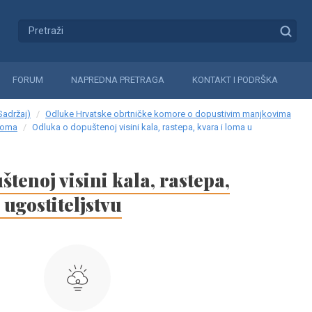
FORUM
NAPREDNA PRETRAGA
KONTAKT I PODRŠKA
Sadržaj)
Odluke Hrvatske obrtničke komore o dopustivim manjkovima
 loma
Odluka o dopuštenoj visini kala, rastepa, kvara i loma u
tenoj visini kala, rastepa,
 ugostiteljstvu