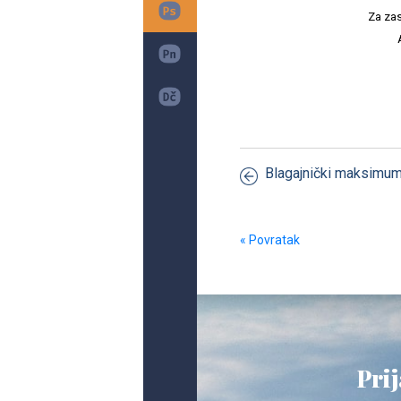
Za zas
Blagajnički maksimu
« Povratak
Prij