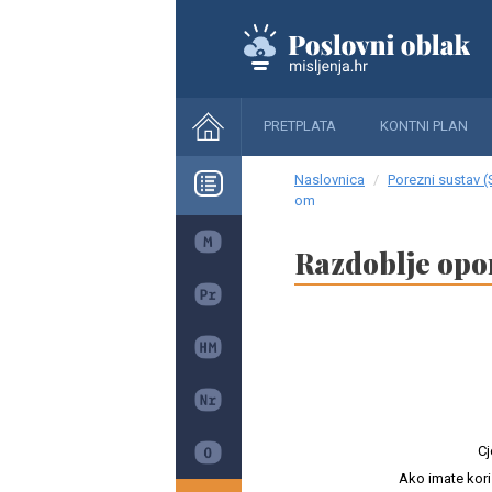
PRETPLATA
KONTNI PLAN
Naslovnica
Porezni sustav (
om
Razdoblje op
Cj
Ako imate kori