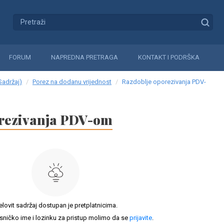
FORUM
NAPREDNA PRETRAGA
KONTAKT I PODRŠKA
Sadržaj)
Porez na dodanu vrijednost
Razdoblje oporezivanja PDV-
orezivanja PDV-om
elovit sadržaj dostupan je pretplatnicima.
sničko ime i lozinku za pristup molimo da se
prijavite
.