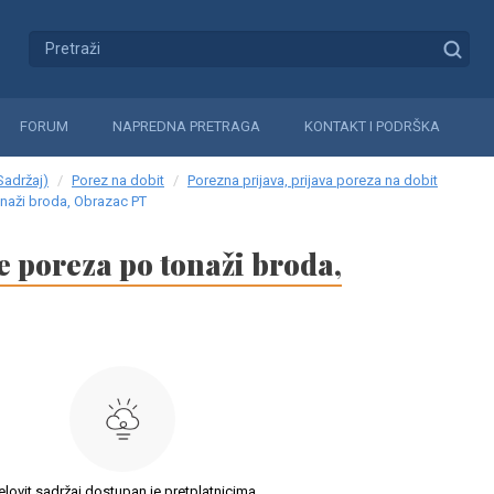
FORUM
NAPREDNA PRETRAGA
KONTAKT I PODRŠKA
Sadržaj)
Porez na dobit
Porezna prijava, prijava poreza na dobit
onaži broda, Obrazac PT
e poreza po tonaži broda,
elovit sadržaj dostupan je pretplatnicima.