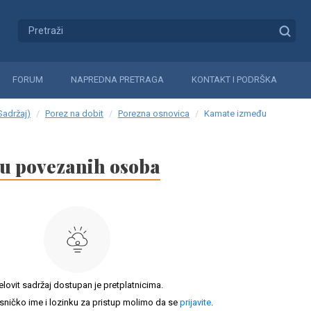
FORUM
NAPREDNA PRETRAGA
KONTAKT I PODRŠKA
Sadržaj)
Porez na dobit
Porezna osnovica
Kamate između
u povezanih osoba
elovit sadržaj dostupan je pretplatnicima.
sničko ime i lozinku za pristup molimo da se
prijavite
.