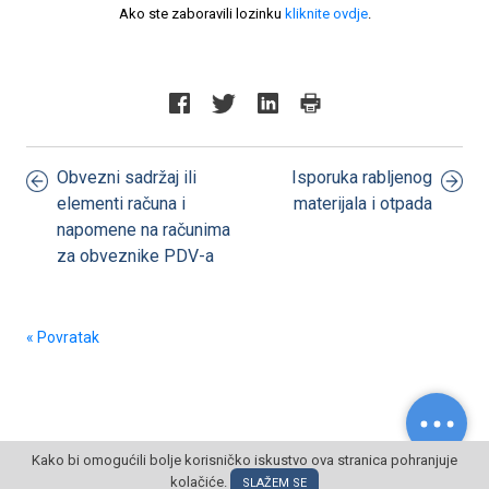
Ako ste zaboravili lozinku
kliknite ovdje
.
Obvezni sadržaj ili
Isporuka rabljenog
elementi računa i
materijala i otpada
napomene na računima
za obveznike PDV-a
« Povratak
Kako bi omogućili bolje korisničko iskustvo ova stranica pohranjuje
kolačiće.
© POSLOVNI OBLAK Sva prava pridržana
SLAŽEM SE