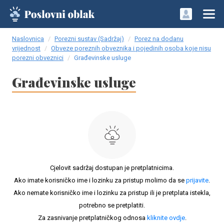
Naslovnica
Porezni sustav (Sadržaj)
Porez na dodanu
vrijednost
Obveze poreznih obveznika i pojedinih osoba koje nisu
porezni obveznici
Građevinske usluge
Građevinske usluge
Cjelovit sadržaj dostupan je pretplatnicima.
Ako imate korisničko ime i lozinku za pristup molimo da se
prijavite
.
Ako nemate korisničko ime i lozinku za pristup ili je pretplata istekla,
potrebno se pretplatiti.
Za zasnivanje pretplatničkog odnosa
kliknite ovdje
.