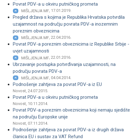
Povrat PDV-a u okviru putničkog prometa
, 17.01.2019.
MIŠLJENJA MF
Pregled država s kojima je Republika Hrvatska potvrdila
uzajamnost na području povrata PDV-a inozemnim
poreznim obveznicima
, 22.04.2016.
MIŠLJENJA MF
Povrat PDV-a poreznim obveznicima iz Republike Srbije -
uvjet uzajamnosti
, 22.01.2016.
MIŠLJENJA MF
Ubrzavanje postupka potvrđivanja uzajamnosti, na
području povrata PDV-a
, 04.04.2014.
MIŠLJENJA MF
Podnošenje zahtjeva za povrat PDV-a iz EU
Novost, 24.07.2015.
Povrat PDV-a u okviru putničkog prometa
Novost, 10.11.2014.
Povrat PDV-a poreznim obveznicima koji nemaju sjedište
na području Europske unije
Novost, 07.11.2014.
Podnošenje zahtjeva za povrat PDV-a iz drugih država
članica EU i sustav za VAT Refund