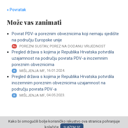
« Povratak
Može vas zanimati
Povrat PDV-a poreznim obveznicima koji nemaju sjedište
na području Europske unije
POREZNI SUSTAV, POREZ NA DODANU VRIJEDNOST
Pregled država s kojima je Republika Hrvatska potvrdila
uzajamnost na području povrata PDV-a inozemnim
poreznim obveznicima
, 16.01.2024.
MIŠLJENJA MF
Pregled država s kojima je Republika Hrvatska potvrdila
inozemnim poreznim obveznicima uzajamnost na
području povrata PDV-a
, 04.05.2023.
MIŠLJENJA MF
Kako bi omogućili bolje korisničko iskustvo ova stranica pohranjuje
kolačiće.
SLAŽEM SE
© POSLOVNI OBLAK Sva prava pridržana