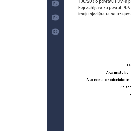
138/20.) o povratu PDV-a p
koji zahtjeve za povrat PD
imaju sjedište te se uzajamn
Cj
Ako imate kori
Ako nemate korisničko ime i 
Za zas