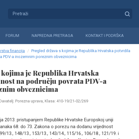
FORUM
NAPREDNA PRETRAGA
KONTAKT I PODRŠKA
rstva financija
Pregled država s kojima je Republika Hrvatska potvrdila
ta PDV-a inozemnim poreznim obveznicima
 kojima je Republika Hrvatska
mnost na području povrata PDV-a
znim obveznicima
Davatelj: Porezna uprava, Klasa: 410-19/21-02/269
a 2013. pristupanjem Republike Hrvatske Europskoj uniji
lanaka 68. do 73. Zakona o porezu na dodanu vrijednost
99/13., 148/13., 153/13., 143/14., 115/16., 106/18., 121/19. i