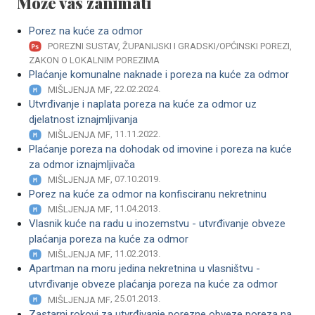
Može vas zanimati
Porez na kuće za odmor
POREZNI SUSTAV, ŽUPANIJSKI I GRADSKI/OPĆINSKI POREZI,
ZAKON O LOKALNIM POREZIMA
Plaćanje komunalne naknade i poreza na kuće za odmor
, 22.02.2024.
MIŠLJENJA MF
Utvrđivanje i naplata poreza na kuće za odmor uz
djelatnost iznajmljivanja
, 11.11.2022.
MIŠLJENJA MF
Plaćanje poreza na dohodak od imovine i poreza na kuće
za odmor iznajmljivača
, 07.10.2019.
MIŠLJENJA MF
Porez na kuće za odmor na konfisciranu nekretninu
, 11.04.2013.
MIŠLJENJA MF
Vlasnik kuće na radu u inozemstvu - utvrđivanje obveze
plaćanja poreza na kuće za odmor
, 11.02.2013.
MIŠLJENJA MF
Apartman na moru jedina nekretnina u vlasništvu -
utvrđivanje obveze plaćanja poreza na kuće za odmor
, 25.01.2013.
MIŠLJENJA MF
Zastarni rokovi za utvrđivanje porezne obveze poreza na