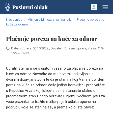
Naslovnica
Mišljenja Ministarstva financija
Plaćanje poreza na
kuće za odmor
Plaćanje poreza na kuće za odmor
Datum objave: 06.10.2022., Davatelj: Porezna uprava, Klasa: 410-
15/22-01/13
Obratili ste nam se s upitom vezano za plaćanje poreza na
kuće za odmor. Navodite da ste hrvatski državljanin s
dvojnim državljanstvom te da je stan na koji Vam je utvrđen
porez na kuće za odmor Vaše jedino boravište i prebivalište
u Republici Hrvatskoj. Ističete da ne stanujete stalno u
predmetnom stanu, nego boravite u njemu većinom ljeti i za
veće praznike, te tražite mišljenje je li odluka općine na
području koje se stan nalazi, a prema kojoj ste obvez..