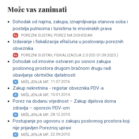
Može vas zanimati
Dohodak od najma, zakupa, iznajmljivanja stanova soba i
postelja putnicima i turistima te imovinskih prava
POREZNI SUSTAV, POREZ NA DOHODAK
Izdavanje i fiskalizacija eRačuna u poslovanju poreznih
obveznika
POREZNI SUSTAV, FISKALIZACIJA 2.0 (OD 01.09.2025.)
Dohodak od imovine ostvaren po osnovi zakupa
poslovnog prostora drugom bračnom drugu radi
obavljanje obrtničke djelatnosti
, 11.07.2016.
MIŠLJENJA MF
Zakup nekretnina - registar obveznika PDV-a
, 10.01.2014.
MIŠLJENJA MF
Porez na dodanu vrijednost – Zakup dijelova doma
zdravlja – oporeziv PDV-om
, 28.12.2010.
MIŠLJENJA MF
Postupanje po ugovoru o zakupu poslovnog prostora koji
nije prijavljen Poreznoj upravi
, 22.09.2010.
MIŠLJENJA MF