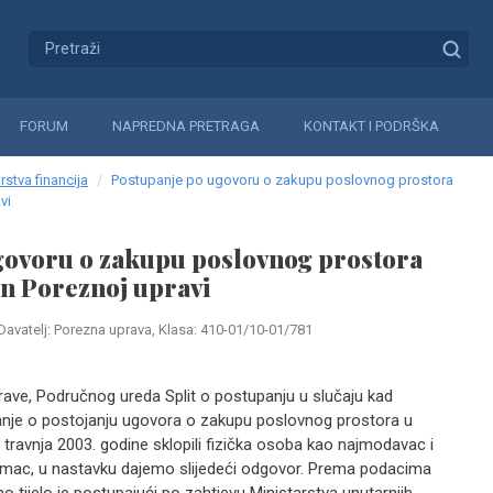
FORUM
NAPREDNA PRETRAGA
KONTAKT I PODRŠKA
rstva financija
Postupanje po ugovoru o zakupu poslovnog prostora
vi
govoru o zakupu poslovnog prostora
jen Poreznoj upravi
Davatelj: Porezna uprava, Klasa: 410-01/10-01/781
ave, Područnog ureda Split o postupanju u slučaju kad
anje o postojanju ugovora o zakupu poslovnog prostora u
travnja 2003. godine sklopili fizička osoba kao najmodavac i
mac, u nastavku dajemo slijedeći odgovor. Prema podacima