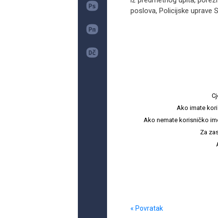
iz predmetnog upita, porezn
poslova, Policijske uprave S
Cj
Ako imate kori
Ako nemate korisničko ime i 
Za zas
« Povratak