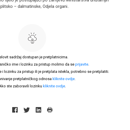
o tijelo je postupajući po zahtjevu Ministarstva unutarnjih
plitsko – dalmatinske, Odjela organi..
elovit sadržaj dostupan je pretplatnicima.
sničko ime i lozinku za pristup molimo da se
prijavite
.
lozinku za pristup ili je pretplata istekla, potrebno se pretplatiti.
nivanje pretplatničkog odnosa
kliknite ovdje
.
Ako ste zaboravili lozinku
kliknite ovdje
.