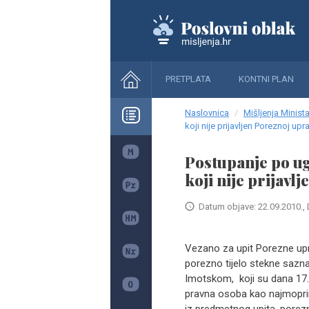
PRETPLATA
KONTNI PLAN
Naslovnica
Mišljenja Minista
koji nije prijavljen Poreznoj upra
Postupanje po u
koji nije prijavl
Datum objave: 22.09.2010., 
Vezano za upit Porezne upr
porezno tijelo stekne sazn
Imotskom, koji su dana 17. 
pravna osoba kao najmopri