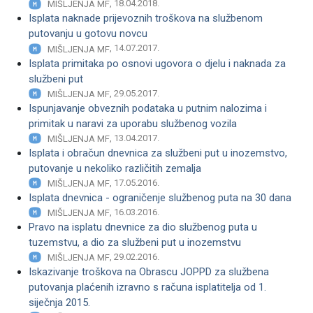
, 18.04.2018.
MIŠLJENJA MF
Isplata naknade prijevoznih troškova na službenom
putovanju u gotovu novcu
, 14.07.2017.
MIŠLJENJA MF
Isplata primitaka po osnovi ugovora o djelu i naknada za
službeni put
, 29.05.2017.
MIŠLJENJA MF
Ispunjavanje obveznih podataka u putnim nalozima i
primitak u naravi za uporabu službenog vozila
, 13.04.2017.
MIŠLJENJA MF
Isplata i obračun dnevnica za službeni put u inozemstvo,
putovanje u nekoliko različitih zemalja
, 17.05.2016.
MIŠLJENJA MF
Isplata dnevnica - ograničenje službenog puta na 30 dana
, 16.03.2016.
MIŠLJENJA MF
Pravo na isplatu dnevnice za dio službenog puta u
tuzemstvu, a dio za službeni put u inozemstvu
, 29.02.2016.
MIŠLJENJA MF
Iskazivanje troškova na Obrascu JOPPD za službena
putovanja plaćenih izravno s računa isplatitelja od 1.
siječnja 2015.