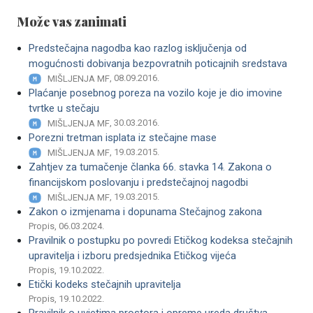
Može vas zanimati
Predstečajna nagodba kao razlog isključenja od
mogućnosti dobivanja bezpovratnih poticajnih sredstava
, 08.09.2016.
MIŠLJENJA MF
Plaćanje posebnog poreza na vozilo koje je dio imovine
tvrtke u stečaju
, 30.03.2016.
MIŠLJENJA MF
Porezni tretman isplata iz stečajne mase
, 19.03.2015.
MIŠLJENJA MF
Zahtjev za tumačenje članka 66. stavka 14. Zakona o
financijskom poslovanju i predstečajnoj nagodbi
, 19.03.2015.
MIŠLJENJA MF
Zakon o izmjenama i dopunama Stečajnog zakona
Propis, 06.03.2024.
Pravilnik o postupku po povredi Etičkog kodeksa stečajnih
upravitelja i izboru predsjednika Etičkog vijeća
Propis, 19.10.2022.
Etički kodeks stečajnih upravitelja
Propis, 19.10.2022.