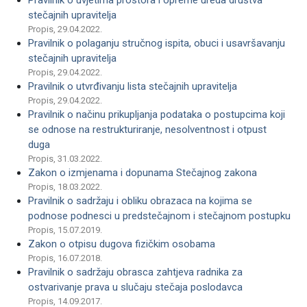
Pravilnik o uvjetima prostora i opreme ureda društva
stečajnih upravitelja
Propis, 29.04.2022.
Pravilnik o polaganju stručnog ispita, obuci i usavršavanju
stečajnih upravitelja
Propis, 29.04.2022.
Pravilnik o utvrđivanju lista stečajnih upravitelja
Propis, 29.04.2022.
Pravilnik o načinu prikupljanja podataka o postupcima koji
se odnose na restrukturiranje, nesolventnost i otpust
duga
Propis, 31.03.2022.
Zakon o izmjenama i dopunama Stečajnog zakona
Propis, 18.03.2022.
Pravilnik o sadržaju i obliku obrazaca na kojima se
podnose podnesci u predstečajnom i stečajnom postupku
Propis, 15.07.2019.
Zakon o otpisu dugova fizičkim osobama
Propis, 16.07.2018.
Pravilnik o sadržaju obrasca zahtjeva radnika za
ostvarivanje prava u slučaju stečaja poslodavca
Propis, 14.09.2017.