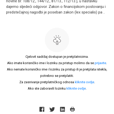
novine br. 108/12., 144/12., 81/13., 112/13.), u nastavku
dajemo sljedeći odgovor. Zakon o financijskom poslovanju i
predstečajnoj nagodbi je poseban zakon (lex specialis) pa ..
Cjelovit sadržaj dostupan je pretplatnicima.
Ako imate korisničko ime i lozinku za pristup molimo da se
prijavite
.
Ako nemate korisničko ime i lozinku za pristup ili je pretplata istekla,
potrebno se pretplatiti.
Za zasnivanje pretplatničkog odnosa
kliknite ovdje
.
Ako ste zaboravili lozinku
kliknite ovdje
.