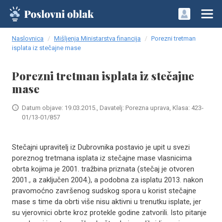
Naslovnica
Mišljenja Ministarstva financija
Porezni tretman
isplata iz stečajne mase
Porezni tretman isplata iz stečajne
mase
Datum objave: 19.03.2015., Davatelj: Porezna uprava, Klasa: 423-
01/13-01/857
Stečajni upravitelj iz Dubrovnika postavio je upit u svezi
poreznog tretmana isplata iz stečajne mase vlasnicima
obrta kojima je 2001. tražbina priznata (stečaj je otvoren
2001., a zaključen 2004.), a podobna za isplatu 2013. nakon
pravomoćno završenog sudskog spora u korist stečajne
mase s time da obrti više nisu aktivni u trenutku isplate, jer
su vjerovnici obrte kroz protekle godine zatvorili. Isto pitanje