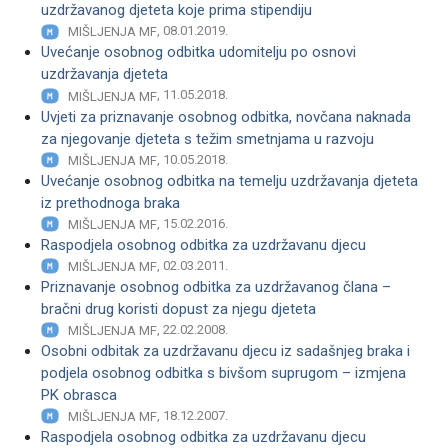
uzdržavanog djeteta koje prima stipendiju
, 08.01.2019.
MIŠLJENJA MF
Uvećanje osobnog odbitka udomitelju po osnovi
uzdržavanja djeteta
, 11.05.2018.
MIŠLJENJA MF
Uvjeti za priznavanje osobnog odbitka, novčana naknada
za njegovanje djeteta s težim smetnjama u razvoju
, 10.05.2018.
MIŠLJENJA MF
Uvećanje osobnog odbitka na temelju uzdržavanja djeteta
iz prethodnoga braka
, 15.02.2016.
MIŠLJENJA MF
Raspodjela osobnog odbitka za uzdržavanu djecu
, 02.03.2011.
MIŠLJENJA MF
Priznavanje osobnog odbitka za uzdržavanog člana –
bračni drug koristi dopust za njegu djeteta
, 22.02.2008.
MIŠLJENJA MF
Osobni odbitak za uzdržavanu djecu iz sadašnjeg braka i
podjela osobnog odbitka s bivšom suprugom – izmjena
PK obrasca
, 18.12.2007.
MIŠLJENJA MF
Raspodjela osobnog odbitka za uzdržavanu djecu