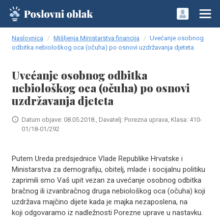
Naslovnica
Mišljenja Ministarstva financija
Uvećanje osobnog
odbitka nebiološkog oca (očuha) po osnovi uzdržavanja djeteta
Uvećanje osobnog odbitka
nebiološkog oca (očuha) po osnovi
uzdržavanja djeteta
Datum objave: 08.05.2018., Davatelj: Porezna uprava, Klasa: 410-
01/18-01/292
Putem Ureda predsjednice Vlade Republike Hrvatske i
Ministarstva za demografiju, obitelj, mlade i socijalnu politiku
zaprimili smo Vaš upit vezan za uvećanje osobnog odbitka
bračnog ili izvanbračnog druga nebiološkog oca (očuha) koji
uzdržava majčino dijete kada je majka nezaposlena, na
koji odgovaramo iz nadležnosti Porezne uprave u nastavku.