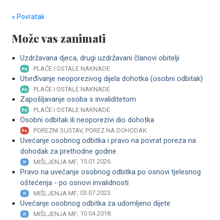
« Povratak
Može vas zanimati
Uzdržavana djeca, drugi uzdržavani članovi obitelji
PLAĆE I OSTALE NAKNADE
Utvrđivanje neoporezivog dijela dohotka (osobni odbitak)
PLAĆE I OSTALE NAKNADE
Zapošljavanje osoba s invaliditetom
PLAĆE I OSTALE NAKNADE
Osobni odbitak ili neoporezivi dio dohotka
POREZNI SUSTAV, POREZ NA DOHODAK
Uvećanje osobnog odbitka i pravo na povrat poreza na
dohodak za prethodne godine
, 15.01.2026.
MIŠLJENJA MF
Pravo na uvećanje osobnog odbitka po osnovi tjelesnog
oštećenja - po osnovi invalidnosti
, 03.07.2023.
MIŠLJENJA MF
Uvećanje osobnog odbitka za udomljeno dijete
, 10.04.2018.
MIŠLJENJA MF