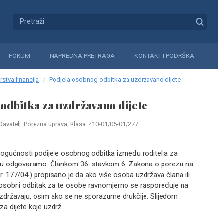
FORUM
NAPREDNA PRETRAGA
KONTAKT I PODRŠKA
rstva financija
Podjela osobnog odbitka za uzdržavano dijete
odbitka za uzdržavano dijete
Davatelj: Porezna uprava, Klasa: 410-01/05-01/277
mogućnosti podijele osobnog odbitka između roditelja za
avku odgovaramo: Člankom 36. stavkom 6. Zakona o porezu na
 177/04.) propisano je da ako više osoba uzdržava člana ili
u, osobni odbitak za te osobe ravnomjerno se raspoređuje na
 uzdržavaju, osim ako se ne sporazume drukčije. Slijedom
a dijete koje uzdrž..