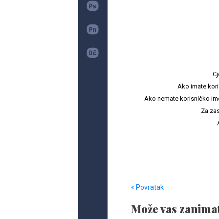
Cj
Ako imate kori
Ako nemate korisničko ime i 
Za zas
« Povratak
Može vas zanimat