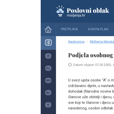
PRETPLATA
KONTNI PLAN
Naslovnica
Mišljenja Minista
Podjela osobnog 
Datum objave: 07.03.2005., 
U svezi upita osobe "A" o 
izdržavano dijete, u nast
dohodak (Narodne novine br.
članove uže obitelji i djec
sve koji te članove i djecu
navedenog, osobni odbitak z