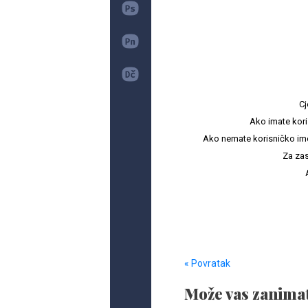
Cj
Ako imate kori
Ako nemate korisničko ime i 
Za zas
« Povratak
Može vas zanimat