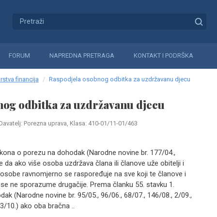
FORUM
NAPREDNA PRETRAGA
KONTAKT I PODRŠKA
rstva financija
Raspodjela osobnog odbitka za uzdržavanu djecu
nog odbitka za uzdržavanu djecu
Davatelj: Porezna uprava, Klasa: 410-01/11-01/463
kona o porezu na dohodak (Narodne novine br. 177/04.,
je da ako više osoba uzdržava člana ili članove uže obitelji i
 osobe ravnomjerno se raspoređuje na sve koji te članove i
 se ne sporazume drugačije. Prema članku 55. stavku 1.
ak (Narodne novine br. 95/05., 96/06., 68/07., 146/08., 2/09.,
23/10.) ako oba bračna ..