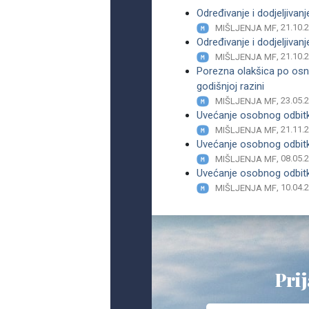
Određivanje i dodjeljivan
, 21.10.
MIŠLJENJA MF
Određivanje i dodjeljivan
, 21.10.
MIŠLJENJA MF
Porezna olakšica po osno
godišnjoj razini
, 23.05.
MIŠLJENJA MF
Uvećanje osobnog odbitk
, 21.11.
MIŠLJENJA MF
Uvećanje osobnog odbitk
, 08.05.
MIŠLJENJA MF
Uvećanje osobnog odbitk
, 10.04.
MIŠLJENJA MF
Prij