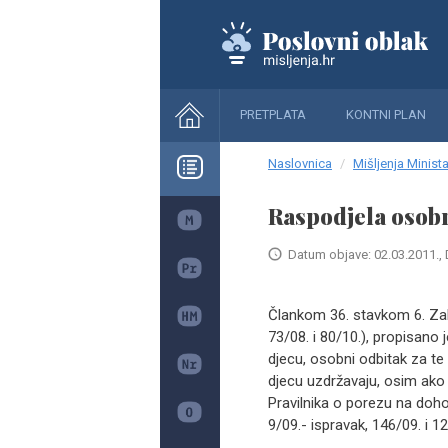
PRETPLATA
KONTNI PLAN
Naslovnica
Mišljenja Minista
Raspodjela osob
Datum objave: 02.03.2011., 
​Člankom 36. stavkom 6. Za
73/08. i 80/10.), propisano 
djecu, osobni odbitak za te
djecu uzdržavaju, osim ako
Pravilnika o porezu na dohod
9/09.- ispravak, 146/09. i 1