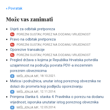
« Povratak
Može vas zanimati
Uvjeti za odbitak pretporeza
POREZNI SUSTAV, POREZ NA DODANU VRIJEDNOST
Pravo na odbitak pretporeza
POREZNI SUSTAV, POREZ NA DODANU VRIJEDNOST
Oporezive transakcije
POREZNI SUSTAV, POREZ NA DODANU VRIJEDNOST
Pregled država s kojima je Republika Hrvatska potvrdila
uzajamnost na području povrata PDV-a inozemnim
poreznim obveznicima
, 18.10.2021.
MIŠLJENJA MF
Matica i podružnica, unutar istog poreznog obveznika ne
dolazi do prometa koji podliježu oporezivanju
, 12.11.2014.
MIŠLJENJA MF
Primjena članka 6. stavka 4. Pravilnika o porezu na dodanu
vrijednost, isporuka unutatar istog poreznog obveznika
, 12.05.2014.
MIŠLJENJA MF