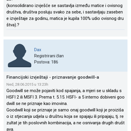
(konsolidirano izvješće se sastavlja između matice i ovisnog
društva, društva posluju svako za sebe, i sastavljaju zaseben
e izvještaje za godinu, matica je kupila 100% udio ovisnog dru
štva).?
Dax
Registrirani član
Postova: 186
Financijski izvještaji - priznavanje goodwill-a
Ned, 28.06.2015 u 13:23h
Goodwill se može pojaviti kod spajanja, a mjeri se u skladu s
HSFI 2 ili MSFI 3. Prema t. 5.15. HSFI- a 5 interno dobiveni goo
dwill se ne priznaje kao imovina.
Goodwill koji se priznaje je samo onaj goodwill koji je proiziša
o iz stjecanja udjela u društvu koja se spajaju ili pripajaju, tj. re
zultat je tih poslovnih kombinacija, a ne osnivanja drugih društ
ava.