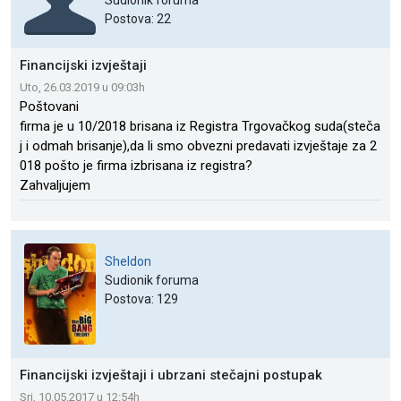
Sudionik foruma
Postova: 22
Financijski izvještaji
Uto, 26.03.2019 u 09:03h
Poštovani
firma je u 10/2018 brisana iz Registra Trgovačkog suda(steča
j i odmah brisanje),da li smo obvezni predavati izvještaje za 2
018 pošto je firma izbrisana iz registra?
Zahvaljujem
Sheldon
Sudionik foruma
Postova: 129
Financijski izvještaji i ubrzani stečajni postupak
Sri, 10.05.2017 u 12:54h