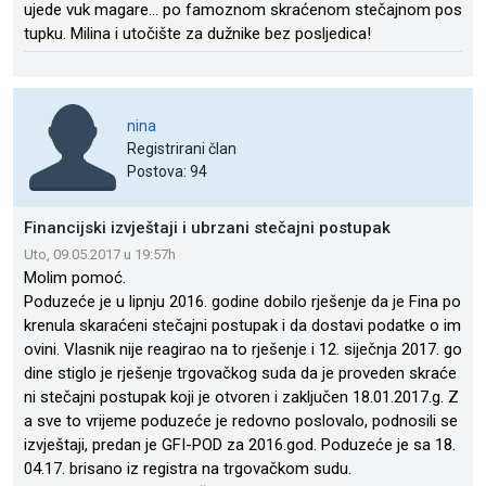
ujede vuk magare… po famoznom skraćenom stečajnom pos
tupku. Milina i utočište za dužnike bez posljedica!
nina
Registrirani član
Postova: 94
Financijski izvještaji i ubrzani stečajni postupak
Uto, 09.05.2017 u 19:57h
Molim pomoć.
Poduzeće je u lipnju 2016. godine dobilo rješenje da je Fina po
krenula skaraćeni stečajni postupak i da dostavi podatke o im
ovini. Vlasnik nije reagirao na to rješenje i 12. siječnja 2017. go
dine stiglo je rješenje trgovačkog suda da je proveden skraće
ni stečajni postupak koji je otvoren i zaključen 18.01.2017.g. Z
a sve to vrijeme poduzeće je redovno poslovalo, podnosili se
izvještaji, predan je GFI-POD za 2016.god. Poduzeće je sa 18.
04.17. brisano iz registra na trgovačkom sudu.