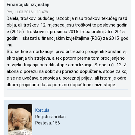
Financijski izvještaji
Pet, 11.03.2016 u 13:47h
Dalela, troškovi budućeg razdoblja nisu troškovi tekućeg razd
oblja, ali troškovi 12. mjeseca jesu troškovi te poslovne godin
e (2015.). Troškove iz prosinca 2015. treba proknjižiti u 2015.
godini i iskazati u financijskim izvještajima (RDG) za 2015. god
inu.
Što se tiče amortizacije, prvo bi trebalo procijeniti koristan vij
ek trajanja tih strojeva, a tek potom prema tom procijenjeno
m vijeku trajanja odrediti stope amortizacije. Stope u čl. 12. Z
akona o porezu na dobit su porezno dopuštene, stope za koj
e se ne uvećava osnovica u poreznoj prijavi, ali istom je odre
dbom propisano da su porezno dopuštene i niže stope.
Korcula
Registrirani član
Postova: 156