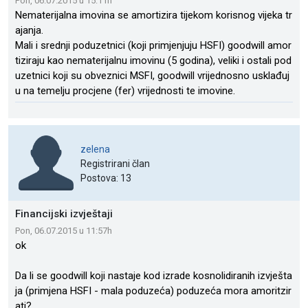
Pon, 06.07.2015 u 15:11h
Nematerijalna imovina se amortizira tijekom korisnog vijeka tr
ajanja.
Mali i srednji poduzetnici (koji primjenjuju HSFI) goodwill amor
tiziraju kao nematerijalnu imovinu (5 godina), veliki i ostali pod
uzetnici koji su obveznici MSFI, goodwill vrijednosno usklađuj
u na temelju procjene (fer) vrijednosti te imovine.
zelena
Registrirani član
Postova: 13
Financijski izvještaji
Pon, 06.07.2015 u 11:57h
ok
Da li se goodwill koji nastaje kod izrade kosnolidiranih izvješta
ja (primjena HSFI - mala poduzeća) poduzeća mora amoritzir
ati?