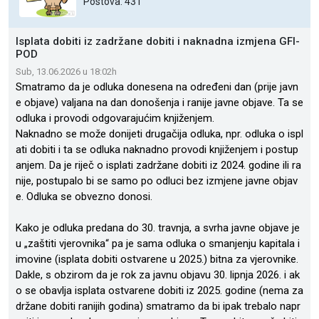
Postova: 431
Isplata dobiti iz zadržane dobiti i naknadna izmjena GFI-
POD
Sub, 13.06.2026 u 18:02h
Smatramo da je odluka donesena na određeni dan (prije javn
e objave) valjana na dan donošenja i ranije javne objave. Ta se
odluka i provodi odgovarajućim knjiženjem.
Naknadno se može donijeti drugačija odluka, npr. odluka o ispl
ati dobiti i ta se odluka naknadno provodi knjiženjem i postup
anjem. Da je riječ o isplati zadržane dobiti iz 2024. godine ili ra
nije, postupalo bi se samo po odluci bez izmjene javne objav
e. Odluka se obvezno donosi.
Kako je odluka predana do 30. travnja, a svrha javne objave je
u „zaštiti vjerovnika“ pa je sama odluka o smanjenju kapitala i
imovine (isplata dobiti ostvarene u 2025.) bitna za vjerovnike.
Dakle, s obzirom da je rok za javnu objavu 30. lipnja 2026. i ak
o se obavlja isplata ostvarene dobiti iz 2025. godine (nema za
držane dobiti ranijih godina) smatramo da bi ipak trebalo napr