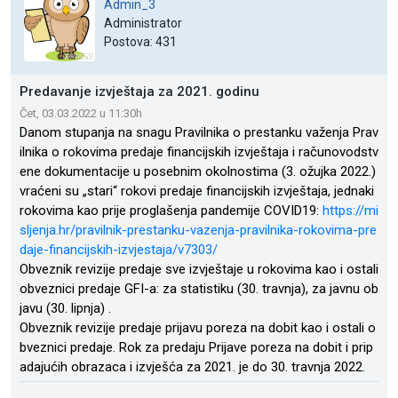
Admin_3
Administrator
Postova: 431
Predavanje izvještaja za 2021. godinu
Čet, 03.03.2022 u 11:30h
Danom stupanja na snagu Pravilnika o prestanku važenja Prav
ilnika o rokovima predaje financijskih izvještaja i računovodstv
ene dokumentacije u posebnim okolnostima (3. ožujka 2022.)
vraćeni su „stari“ rokovi predaje financijskih izvještaja, jednaki
rokovima kao prije proglašenja pandemije COVID19:
https://mi
sljenja.hr/pravilnik-prestanku-vazenja-pravilnika-rokovima-pre
daje-financijskih-izvjestaja/v7303/
Obveznik revizije predaje sve izvještaje u rokovima kao i ostali
obveznici predaje GFI-a: za statistiku (30. travnja), za javnu ob
javu (30. lipnja) .
Obveznik revizije predaje prijavu poreza na dobit kao i ostali o
bveznici predaje. Rok za predaju Prijave poreza na dobit i prip
adajućih obrazaca i izvješća za 2021. je do 30. travnja 2022.