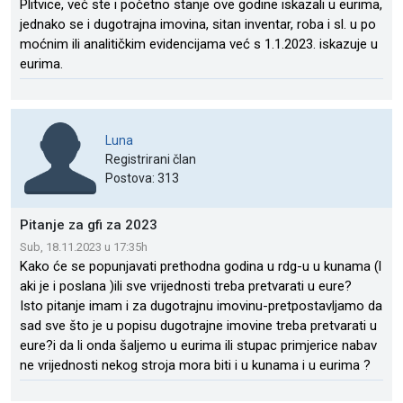
Plitvice, već ste i početno stanje ove godine iskazali u eurima,
jednako se i dugotrajna imovina, sitan inventar, roba i sl. u po
moćnim ili analitičkim evidencijama već s 1.1.2023. iskazuje u
eurima.
Luna
Registrirani član
Postova: 313
Pitanje za gfi za 2023
Sub, 18.11.2023 u 17:35h
Kako će se popunjavati prethodna godina u rdg-u u kunama (l
aki je i poslana )ili sve vrijednosti treba pretvarati u eure?
Isto pitanje imam i za dugotrajnu imovinu-pretpostavljamo da
sad sve što je u popisu dugotrajne imovine treba pretvarati u
eure?i da li onda šaljemo u eurima ili stupac primjerice nabav
ne vrijednosti nekog stroja mora biti i u kunama i u eurima ?