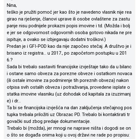
Nina,
teško je pružiti pomoć jer kao što je navedeno vlasnik nije rea
girao na rješenje, članovi uprave ili osobe ovlaštene za zastu
panje nisu podnijele prokazni popis imovine i td. (Možda i bolj
e jer se odgovornost odgovornih osoba gotovo nikada ne pre
ispituje, a ovako se izbjegavaju dodatni troškovi.)
Predan je i GFI-POD kao da nije započeo stečaj. A društvo je i
brisano iz registra… u 2017., po započetom postupku u 201
6.?
Sada bi trebalo sastaviti financijske izvještaje tako da u bilanc
i ostane samo obveza za porezne obveze i ostatkom novaca
(ili ostale imovine za podmirenje tih poreznih obveza) nakon
otpisa svih ostalih obveza i potraživanja, provedene isplate o
statka imovine vlasniku (uz dohodak od kapitala za izuzimanj
e) i dr...
Ta bi se financijska izvješća na dan zaključenja stečajnog pos
tupka trebala priložiti uz Obrazac PD. Trebalo bi kontaktirati tr
govački sud zbog predaje dokumentacije.
Trebalo bi (možda), jer mnogi ne naprave ništa i dogodi se on
o što se događa onima koji u ovoj državi ne rade po propisu: