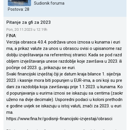
Sudionik foruma
Postova: 28
Pitanje za gfi za 2023
Pon, 20.11.2023 u 12:19h
FINA:
Verzija obrasca 4.0.4. podržava unos iznosa u kunama i euri
ma, a prikaz valute za unos u obrascu ovisi o upisanome raz
doblju izvještavanja na referentnoj stranici. Kada se pod razd
obljem izvještavanja unese razdoblje koje završava u 2023. ili
počinje od 2023. g., prikazuju se euri.
Svaki financijski izvještaj čiji je datum kraja bilance 1. siječnja
2023. i kasnije mora biti popunjen u EUR-ima, a oni koji su pre
dani za razdoblja koja završavaju prije 1.1.2023. u kunama. Ko
d popunjavanja u eurima iznosi se iskazuju sa centima (zaokr
uženo na dvije decimale). Usporedni podaci u koloni prethodn
e godine uvijek se iskazuju u istoj valuti, znači za 2023. u euri
ma.
https://www.fina.hr/godisnji-financijski-izvjestaji/obrasci