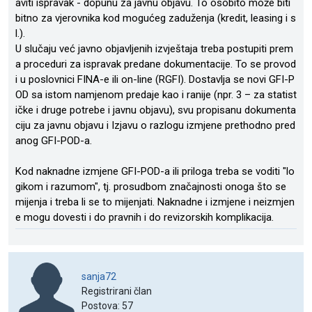
aviti ispravak - dopunu za javnu objavu. To osobito može biti
bitno za vjerovnika kod mogućeg zaduženja (kredit, leasing i s
l.).
U slučaju već javno objavljenih izvještaja treba postupiti prem
a proceduri za ispravak predane dokumentacije. To se provod
i u poslovnici FINA-e ili on-line (RGFI). Dostavlja se novi GFI-P
OD sa istom namjenom predaje kao i ranije (npr. 3 – za statist
ičke i druge potrebe i javnu objavu), svu propisanu dokumenta
ciju za javnu objavu i Izjavu o razlogu izmjene prethodno pred
anog GFI-POD-a.
Kod naknadne izmjene GFI-POD-a ili priloga treba se voditi "lo
gikom i razumom", tj. prosudbom značajnosti onoga što se
mijenja i treba li se to mijenjati. Naknadne i izmjene i neizmjen
e mogu dovesti i do pravnih i do revizorskih komplikacija.
sanja72
Registrirani član
Postova: 57