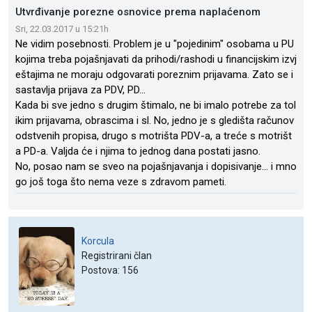
Utvrđivanje porezne osnovice prema naplaćenom
Sri, 22.03.2017 u 15:21h
Ne vidim posebnosti. Problem je u "pojedinim" osobama u PU
kojima treba pojašnjavati da prihodi/rashodi u financijskim izvj
eštajima ne moraju odgovarati poreznim prijavama. Zato se i
sastavlja prijava za PDV, PD...
Kada bi sve jedno s drugim štimalo, ne bi imalo potrebe za tol
ikim prijavama, obrascima i sl. No, jedno je s gledišta računov
odstvenih propisa, drugo s motrišta PDV-a, a treće s motrišt
a PD-a. Valjda će i njima to jednog dana postati jasno.
No, posao nam se sveo na pojašnjavanja i dopisivanje... i mno
go još toga što nema veze s zdravom pameti.
Korcula
Registrirani član
Postova: 156