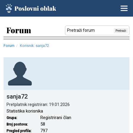
Forum
Pretraži
Forum
Korisnik: sanja72
sanja72
Pretplatnik registriran: 19.01.2026
Statistika korisnika
Registrirani član
Grupa:
58
Broj postova:
797
Pregled profila: