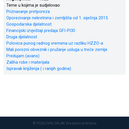
Teme u kojima je sudjelovao
Priznavanje pretporeza
Oporezivanje nekretnina i zemljišta od 1. siječnja 2015.
Gospodarska djelatnost
Financijski izvještaji predaja GFI-POD
Druga djelatnost
Polovica punog radnog vremena uz razliku HZZO-a
Mali porezni obveznik i pružanje usluga u treće zemlje
Predujam (avans)
Zaliha robe i materijala
Ispravak knjiženja ( i ranijih godina)
© POSLOVNI OBLAK Sva prava pridržana