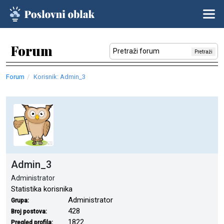
Forum
Pretraži
Forum
Korisnik: Admin_3
Admin_3
Administrator
Statistika korisnika
Administrator
Grupa:
428
Broj postova:
1822
Pregled profila: