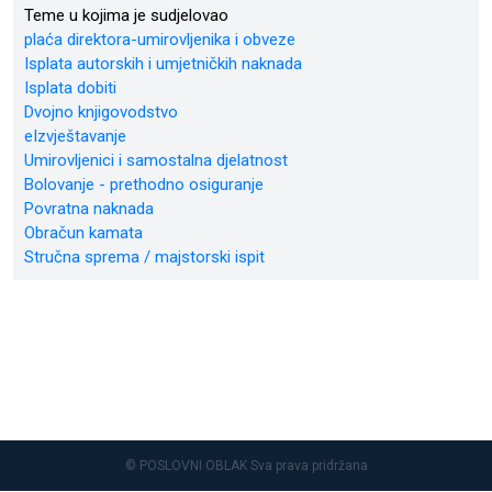
Teme u kojima je sudjelovao
plaća direktora-umirovljenika i obveze
Isplata autorskih i umjetničkih naknada
Isplata dobiti
Dvojno knjigovodstvo
eIzvještavanje
Umirovljenici i samostalna djelatnost
Bolovanje - prethodno osiguranje
Povratna naknada
Obračun kamata
Stručna sprema / majstorski ispit
© POSLOVNI OBLAK Sva prava pridržana